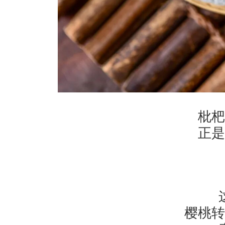
枇杷
正是
樱桃转