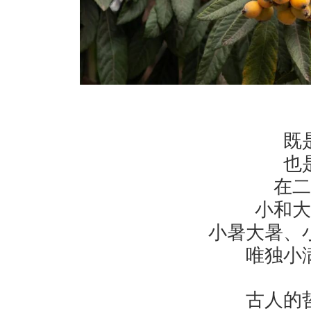
既
也
在二
小和大
小暑大暑、
唯独小
古人的