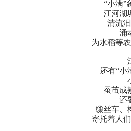
“小满
江河湖
清流汩
涌
为水稻等农
还有“小
蚕茧成
还
缫丝车、
寄托着人们