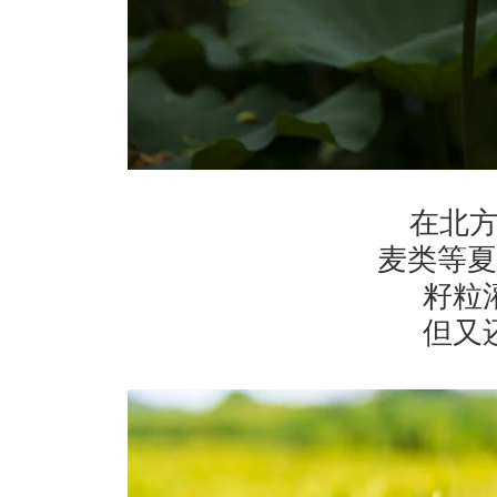
在北方
麦类等夏
籽粒
但又