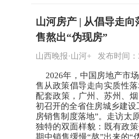
山河房产 | 从倡导走
售熬出“伪现房”
山西晚报·山河+
发布时间：2026
2026年，中国房地产
售从政策倡导走向实质性落
配套政策，广州、苏州、烟
初召开的全省住房城乡建设
房销售制度落地”。走访太原
独特的双面样貌：既有政策
期中销售缓慢“熬”出来的“