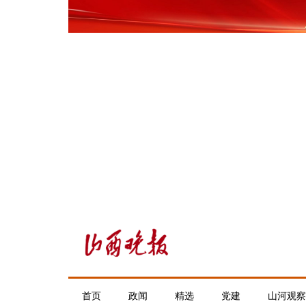
首页
政闻
精选
党建
山河观察