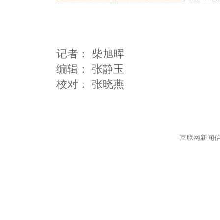
记者：
柴旭晖
编辑：
张静玉
互联网新闻