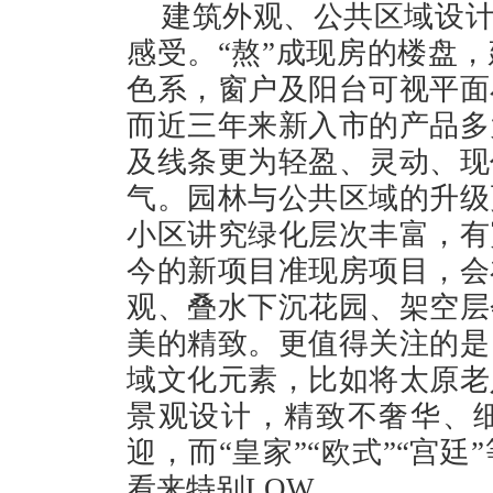
建筑外观、公共区域设计
感受。“熬”成现房的楼盘
色系，窗户及阳台可视平面
而近三年来新入市的产品多
及线条更为轻盈、灵动、现
气。园林与公共区域的升级
小区讲究绿化层次丰富，有
今的新项目准现房项目，会
观、叠水下沉花园、架空层
美的精致。更值得关注的是
域文化元素，比如将太原老
景观设计，精致不奢华、
迎，而“皇家”“欧式”“宫
看来特别LOW。