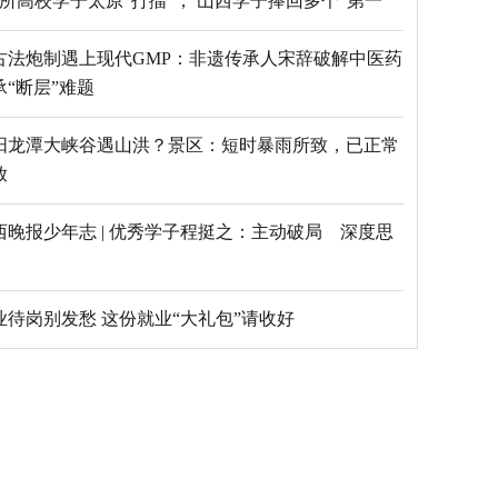
69所高校学子太原“打擂”， 山西学子捧回多个“第一”
古法炮制遇上现代GMP：非遗传承人宋辞破解中医药
承“断层”难题
阳龙潭大峡谷遇山洪？景区：短时暴雨所致，已正常
放
西晚报少年志 | 优秀学子程挺之：主动破局 深度思
毕业待岗别发愁 这份就业“大礼包”请收好