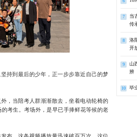
1
6
当
7
传
洛
8
开
山
9
辨
里坚持到最后的少年，正一步步靠近自己的梦
10
点外，当陪考人群渐渐散去，坐着电动轮椅的
场的考生。考场外，是早已手捧鲜花等候的老
并发布，这条视频播放量迅速破百万次。这位