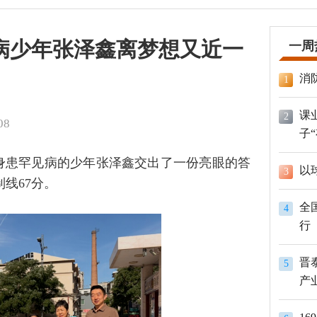
见病少年张泽鑫离梦想又近一
一周
消
1
课
2
08
子
晓。身患罕见病的少年张泽鑫交出了一份亮眼的答
以
3
线67分。
全
4
行
晋
5
产