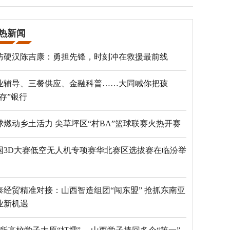
热新闻
防硬汉陈吉康：勇担先锋，时刻冲在救援最前线
业辅导、三餐供应、金融科普……大同喊你把孩
“存”银行
球燃动乡土活力 尖草坪区“村BA”篮球联赛火热开赛
国3D大赛低空无人机专项赛华北赛区选拔赛在临汾举
泰经贸精准对接：山西智造组团“闯东盟” 抢抓东南亚
业新机遇