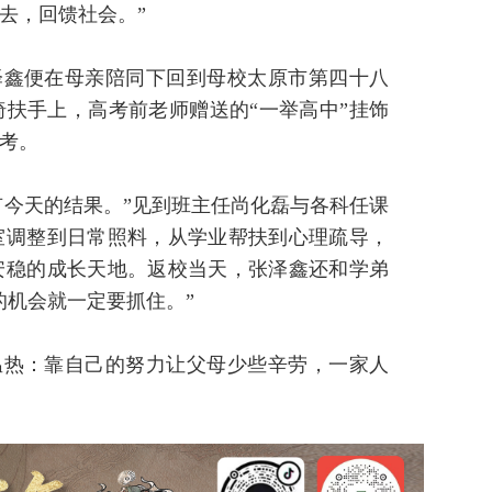
去，回馈社会。”
泽鑫便在母亲陪同下回到母校太原市第四十八
扶手上，高考前老师赠送的“一举高中”挂饰
考。
有今天的结果。”见到班主任尚化磊与各科任课
室调整到日常照料，从学业帮扶到心理疏导，
安稳的成长天地。返校当天，张泽鑫还和学弟
的机会就一定要抓住。”
温热：靠自己的努力让父母少些辛劳，一家人