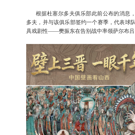
根据杜塞尔多夫俱乐部此前公布的消息，
多夫，并与该俱乐部签约一个赛季，代表球队参加
具戏剧性——樊振东在告别战中率领萨尔布吕