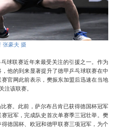
 张豪夫 摄
乒乓球联赛近年来最受关注的引援之一。作为
将，他的到来显著提升了德甲乒乓球联赛在中
联赛官网此前表示，樊振东加盟后迅速在当地
迷关注该联赛。
场比赛。此前，萨尔布吕肯已获得德国杯冠军
联赛冠军，完成队史首次单赛季三冠壮举。樊
夺得德国杯、欧冠和德甲联赛三项冠军，为个