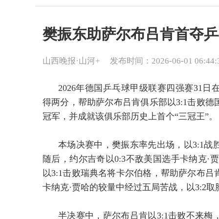
樊振东助萨尔布吕肯首夺乒
山西晚报·山河+
发布时间：2026-06-01 06:44:
2026年德国乒乓球甲级联赛四强赛31
得两分，帮助萨尔布吕肯俱乐部以3:1击败
冠军，并成就该俱乐部历史上首个“三冠王”。
本场决赛中，樊振东率先出场，以3:1
随后，约尔吉奇以0:3不敌美国选手卡纳克·
以3:1击败瑞典名将卡尔伯格，帮助萨尔布
卡纳克·贾哈的较量中经过五局苦战，以3:2
半决赛中，萨尔布吕肯以3:1击败不来