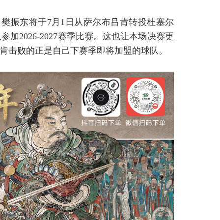
樊振东将于7月1日从萨尔布吕肯转投杜塞尔
2026-2027赛季比赛。这也让本场决赛更
肯击败的正是自己下赛季即将加盟的球队。