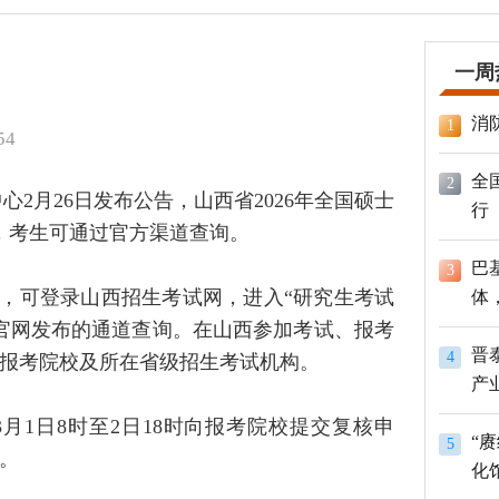
一周
消
1
54
全
2
2月26日发布公告，山西省2026年全国硕士
行
公布，考生可通过官方渠道查询。
巴
3
，可登录山西招生考试网，进入“研究生考试
体
员
官网发布的通道查询。在山西参加考试、报考
晋
4
咨询报考院校及所在省级招生考试机构。
产
月1日8时至2日18时向报考院校提交复核申
“
5
。
化