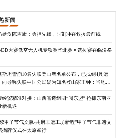
热新闻
防硬汉陈吉康：勇担先锋，时刻冲在救援最前线
国3D大赛低空无人机专项赛华北赛区选拔赛在临汾举
基斯坦雪崩10名失联登山者名单公布，已找到4具遗
，向导称失联中国公民疑为知名登山家王钟；当地官
：已定位到3个追踪器
泰经贸精准对接：山西智造组团“闯东盟” 抢抓东南亚
业新机遇
赓续甲子节气文脉·共启非遗工坊新程”甲子节气非遗文
馆揭牌仪式在太原举行