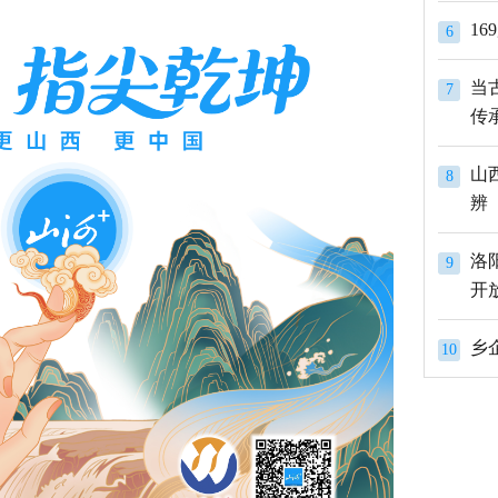
1
6
当
7
传
山
8
辨
洛
9
开
10