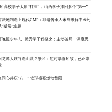
69所高校学子太原“打擂”， 山西学子捧回多个“第一”
古法炮制遇上现代GMP：非遗传承人宋辞破解中医药
承“断层”难题
西晚报少年志 | 优秀学子程挺之：主动破局 深度思
阳龙潭大峡谷遇山洪？景区：短时暴雨所致，已正常
放
乡企同心共庆“八一” 篮球盛宴燃动昔阳