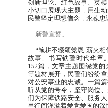
创新理论、红色故事、英模
小切口展现大主题，用生动
民警坚定理想信念，永葆忠
新警宣誓。
“笔耕不辍颂党恩·薪火
故事、书写铁警时代华章
152篇，文章主题围绕党
等题材展开，民警们纷纷拿
对公安事业的忠诚。一篇篇
听从党的号令，坚守岗位、
们为保障铁路安全、服务人
里行间洋溢着爱党爱国的深