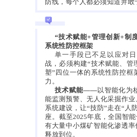
防线，每个人都必须知道并敢
“技术赋能+管理创新+制
系统性防控框架
单一手段已不足以应对日
战，必须构建“技术赋能、管
塑”四位一体的系统性防控框
力。
技术赋能——
以智能化为
能监测预警、无人化采掘作业
系统建设，让“技防”走在“人
座。截至2025年底，全国智
有大量中小煤矿智能化渗透率
释放到位。