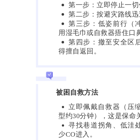
第一步：立即停止一切
第二步：按避灾路线迅
第三步：低姿前行（
用湿毛巾或自救器捂住口
第四步：撤至安全区
得擅自返回。
被困自救方法
立即佩戴自救器（压缩
型约30分钟），这是保命
寻找巷道拐角、低洼
少CO进入。