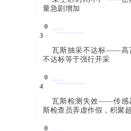
量急剧增加
0
3
瓦斯抽采不达标——高
不达标等于强行开采
0
4
瓦斯检测失效——传感
斯检查员弄虚作假，积聚
0