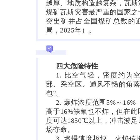
越厚、地质构造越复杂，瓦斯
煤矿瓦斯灾害最严重的国家之
突出矿井占全国煤矿总数的近
局，2025年）。
四大危险特性
1. 比空气轻，密度约为空
部、采空区、通风不畅的角落
包"。
2. 爆炸浓度范围5%～16
高于16%缺氧也不炸，但在
度可达1850℃以上，冲击波
场夺命。
3. 燃爆速度极快，火焰