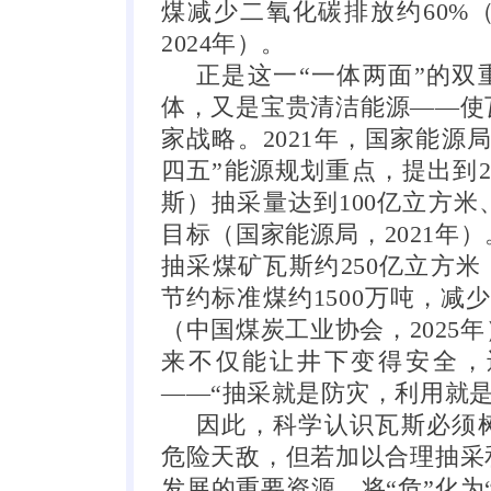
煤减少二氧化碳排放约60%
2024年）。
正是这一“一体两面”的双
体，又是宝贵清洁能源——使
家战略。2021年，国家能源
四五”能源规划重点，提出到2
斯）抽采量达到100亿立方米
目标（国家能源局，2021年）
抽采煤矿瓦斯约250亿立方米
节约标准煤约1500万吨，减
（中国煤炭工业协会，2025
来不仅能让井下变得安全，
——“抽采就是防灾，利用就是
因此，科学认识瓦斯必须
危险天敌，但若加以合理抽采
发展的重要资源。将“危”化为