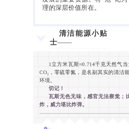
理的深层价值所在。
清洁能源小贴
士
——
1立方米瓦斯≈0.714千克天然
CO₂，零硫零氮，是名副其实的清洁
环境。
切记！
瓦斯无色无味，感官无法察觉；比
炸，威力堪比炸弹。