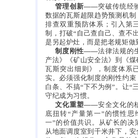
管理创新——
突破传统经
数据的瓦斯超限趋势预测机制
排查双重预防体系；引入第
制，打破“自己查自己、查不
是另起炉灶，而是把老规矩做
制度刚性——
法律法规的
产法》《矿山安全法》到《煤
瓦斯突出细则》，制度体系
实。必须强化制度的刚性约束
白条、不搞“下不为例”。让“
守纪成为习惯。
文化重塑——
安全文化的
底扭转“产量第一”的惯性思
一”的价值共识。从矿长的决
从地面调度室到千米井下，安