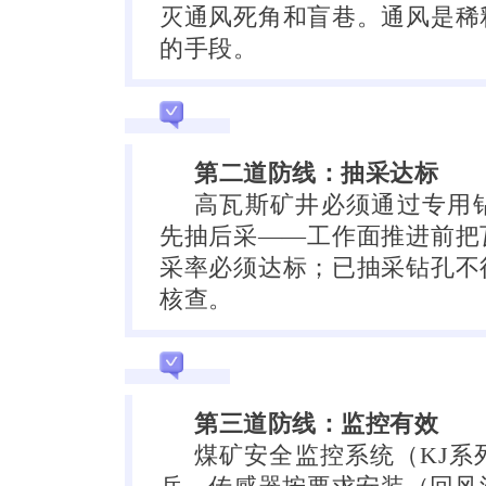
灭通风死角和盲巷。通风是稀
的手段。
第二道防线：抽采达标
高瓦斯矿井必须通过专用
先抽后采——工作面推进前把
采率必须达标；已抽采钻孔不
核查。
第三道防线：监控有效
煤矿安全监控系统（KJ系