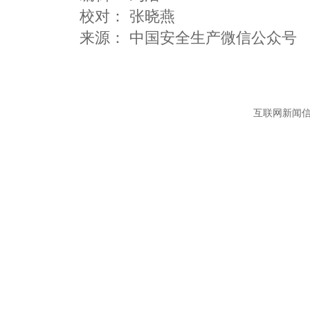
校对： 张晓燕
互联网新闻