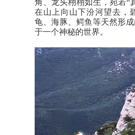
角、龙头栩栩如生，宛若“真
在山上向山下汾河望去，
龟、海豚、鳄鱼等天然形成
于一个神秘的世界。