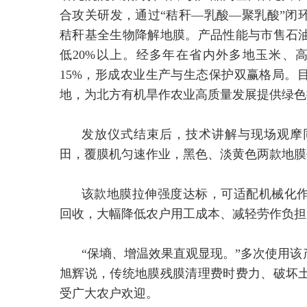
合攻关研发，通过“秸秆—乳酸—聚乳酸”闭
秸秆基全生物降解地膜。产品性能与市售石
低20%以上。经多年在省内外多地玉米、
15%，形成农业生产与生态保护双赢格局。
地，为北方有机旱作农业高质量发展提供绿色
发放仪式结束后，技术讲解与现场观摩
田，覆膜机匀速作业，黑色、淡黄色两款地膜
该款地膜拉伸强度达标，可适配机械化
回收，大幅降低农户用工成本、减轻劳作负担
“保墒、增温效果直观显现。”多次使用
旭辉说，传统地膜残膜清理费时费力、破坏
受广大农户欢迎。