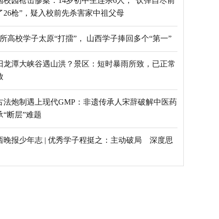
国校园枪击惨案：14岁初中生连杀6人，“饮弹自尽前
了26枪”，疑入校前先杀害家中祖父母
69所高校学子太原“打擂”， 山西学子捧回多个“第一”
阳龙潭大峡谷遇山洪？景区：短时暴雨所致，已正常
放
古法炮制遇上现代GMP：非遗传承人宋辞破解中医药
承“断层”难题
西晚报少年志 | 优秀学子程挺之：主动破局 深度思