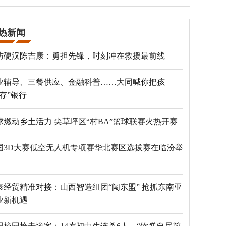
热新闻
防硬汉陈吉康：勇担先锋，时刻冲在救援最前线
业辅导、三餐供应、金融科普……大同喊你把孩
“存”银行
球燃动乡土活力 尖草坪区“村BA”篮球联赛火热开赛
国3D大赛低空无人机专项赛华北赛区选拔赛在临汾举
泰经贸精准对接：山西智造组团“闯东盟” 抢抓东南亚
业新机遇