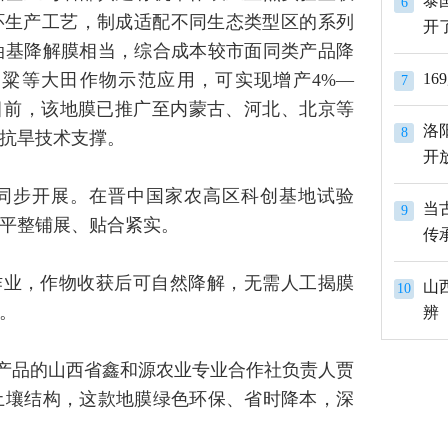
泰
6
环生产工艺，制成适配不同生态类型区的系列
开
油基降解膜相当，综合成本较市面同类产品降
高粱等大田作物示范应用，可实现增产4%—
1
7
目前，该地膜已推广至内蒙古、河北、北京等
洛
8
抗旱技术支撑。
开
同步开展。在晋中国家农高区科创基地试验
当
9
平整铺展、贴合紧实。
传
作业，作物收获后可自然降解，无需人工揭膜
山
10
。
辨
该产品的山西省鑫和源农业专业合作社负责人贾
土壤结构，这款地膜绿色环保、省时降本，深