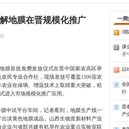
解地膜在晋规模化推广
一周
消
1
05
课
2
子
解地膜首批免费发放仪式在晋中国家农高区举
以
3
农民专业合作社，现场发放可覆盖1500亩农
全
作农业在保墒、增温技术上取得重大突破，秸
4
行
式进入市场规模化推广应用。
晋
5
解膜中试平台车间，记者看到，地膜生产线一
产
产出淡黄色地膜成品。山西生物质新材料产业
由企业与省部共建有机旱作农业重点实验室联