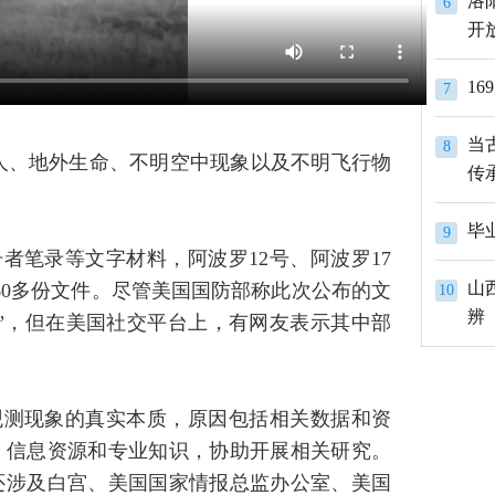
洛
6
开
1
7
当
8
星人、地外生命、不明空中现象以及不明飞行物
传
9
者笔录等文字材料，阿波罗12号、阿波罗17
山
60多份文件。尽管美国国防部称此次公布的文
10
辨
件”，但在美国社交平台上，有网友表示其中部
观测现象的真实本质，原因包括相关数据和资
、信息资源和专业知识，协助开展相关研究。
还涉及白宫、美国国家情报总监办公室、美国