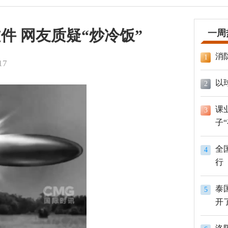
件 网友质疑“炒冷饭”
一周
消
1
17
以
2
课
3
子
全
4
行
泰
5
开