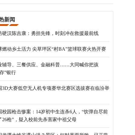
热新闻
防硬汉陈吉康：勇担先锋，时刻冲在救援最前线
球燃动乡土活力 尖草坪区“村BA”篮球联赛火热开赛
业辅导、三餐供应、金融科普……大同喊你把孩
“存”银行
国3D大赛低空无人机专项赛华北赛区选拔赛在临汾举
国校园枪击惨案：14岁初中生连杀6人，“饮弹自尽前
了26枪”，疑入校前先杀害家中祖父母