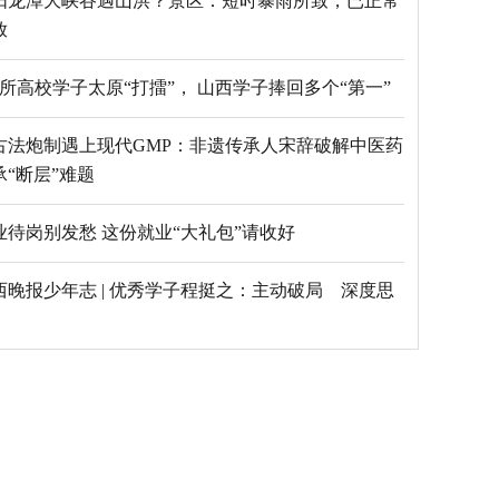
阳龙潭大峡谷遇山洪？景区：短时暴雨所致，已正常
放
69所高校学子太原“打擂”， 山西学子捧回多个“第一”
古法炮制遇上现代GMP：非遗传承人宋辞破解中医药
承“断层”难题
毕业待岗别发愁 这份就业“大礼包”请收好
西晚报少年志 | 优秀学子程挺之：主动破局 深度思