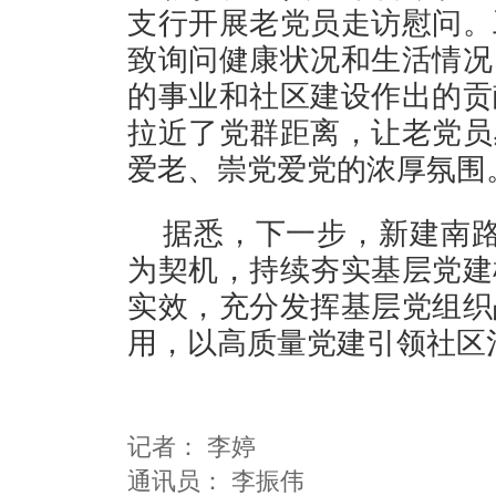
支行开展老党员走访慰问。
致询问健康状况和生活情况
的事业和社区建设作出的贡
拉近了党群距离，让老党员
爱老、崇党爱党的浓厚氛围
据悉，下一步，新建南路
为契机，持续夯实基层党建
实效，充分发挥基层党组织
用，以高质量党建引领社区
记者：
李婷
通讯员：
李振伟