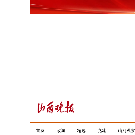
首页
政闻
精选
党建
山河观察