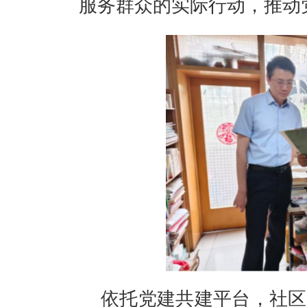
服务群众的实际行动，推动
依托党建共建平台，社区